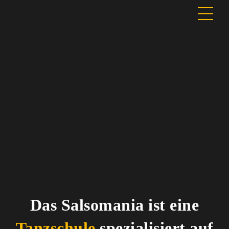
Skip
Men
to
content
Das Salsomania ist eine
Tanzschule
spezialisiert auf