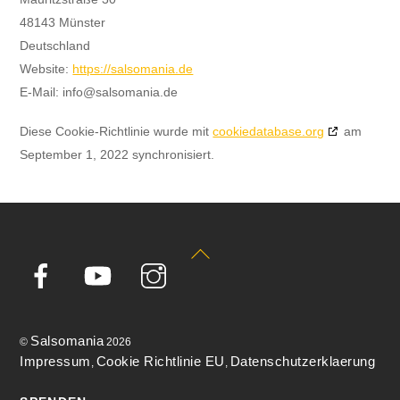
48143 Münster
Deutschland
Website:
https://salsomania.de
E-Mail:
info@
salsomania.de
Diese Cookie-Richtlinie wurde mit
cookiedatabase.org
am
September 1, 2022 synchronisiert.
Back
To
Top
Salsomania
©
2026
Impressum
Cookie Richtlinie EU
Datenschutzerklaerung
,
,