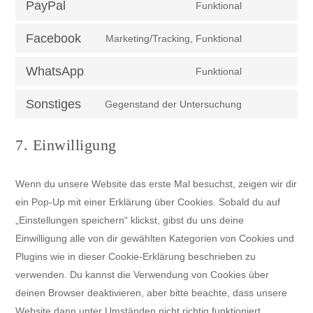
vimeo
PayPal
Funktional
Consent
service
to
soundcloud
Facebook
Marketing/Tracking, Funktional
Consent
service
to
paypal
WhatsApp
Funktional
Consent
service
to
facebook
Sonstiges
Gegenstand der Untersuchung
Consent
service
to
whatsapp
7. Einwilligung
service
sonstiges
Wenn du unsere Website das erste Mal besuchst, zeigen wir dir
ein Pop-Up mit einer Erklärung über Cookies. Sobald du auf
„Einstellungen speichern“ klickst, gibst du uns deine
Einwilligung alle von dir gewählten Kategorien von Cookies und
Plugins wie in dieser Cookie-Erklärung beschrieben zu
verwenden. Du kannst die Verwendung von Cookies über
deinen Browser deaktivieren, aber bitte beachte, dass unsere
Website dann unter Umständen nicht richtig funktioniert.