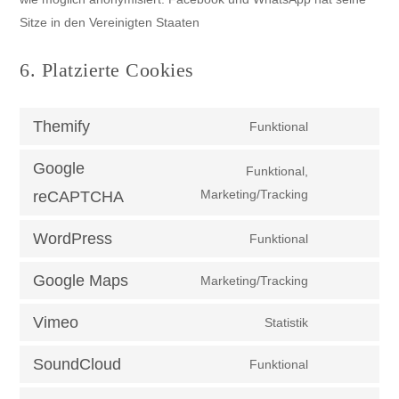
Sitze in den Vereinigten Staaten
6. Platzierte Cookies
Themify
Funktional
Consent
to
Google
Funktional,
service
Consent
Marketing/Tracking
reCAPTCHA
themify
to
WordPress
Funktional
service
Consent
google-
to
Google Maps
Marketing/Tracking
recaptcha
Consent
service
to
wordpress
Vimeo
Statistik
Consent
service
to
google-
SoundCloud
Funktional
Consent
service
maps
to